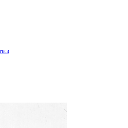
'hui!