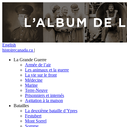
English
histoirecanada.ca
|
La Grande Guerre
Armée de l’air
Les animaux et la guerre
La vie sur le front
Médecine
Marine
Terre-Neuve
Prisonniers et internés
Agitation à la maison
Batailles
La deuxième bataille d’Ypres
Festubert
Mont Sorrel
Somme