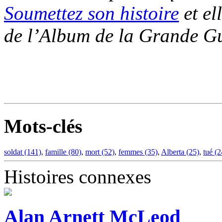
Soumettez son histoire
et el
de l’Album de la Grande Gu
Mots-clés
soldat (141)
,
famille (80)
,
mort (52)
,
femmes (35)
,
Alberta (25)
,
tué (2
Histoires connexes
Alan Arnett McLeod