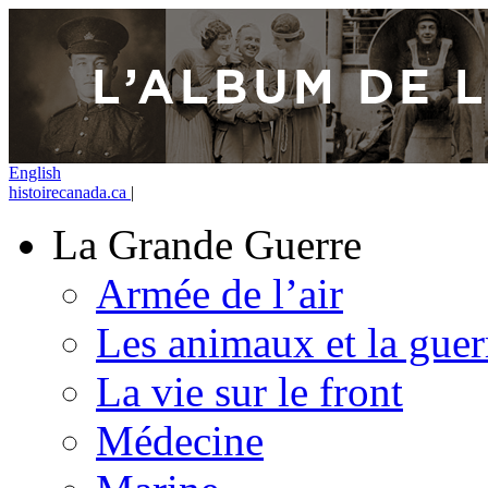
English
histoirecanada.ca
|
La Grande Guerre
Armée de l’air
Les animaux et la guer
La vie sur le front
Médecine