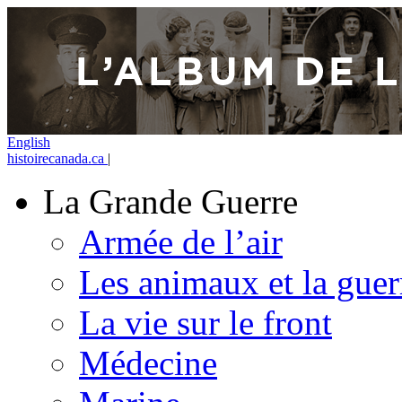
English
histoirecanada.ca
|
La Grande Guerre
Armée de l’air
Les animaux et la guer
La vie sur le front
Médecine