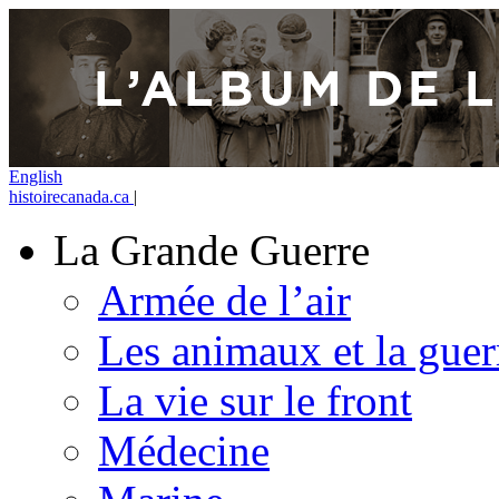
English
histoirecanada.ca
|
La Grande Guerre
Armée de l’air
Les animaux et la guer
La vie sur le front
Médecine