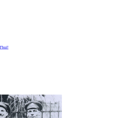
'hui!