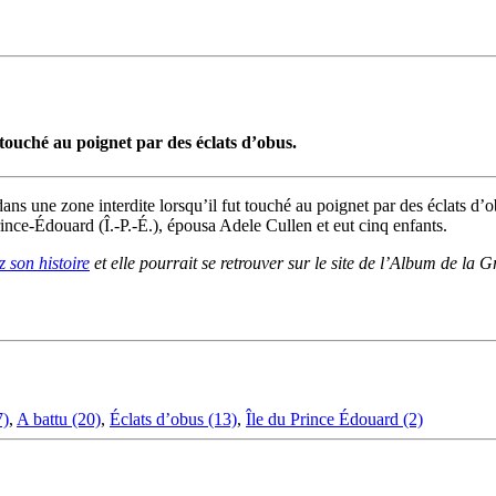
t touché au poignet par des éclats d’obus.
 une zone interdite lorsqu’il fut touché au poignet par des éclats d’obu
-Prince-Édouard (Î.-P.-É.), épousa Adele Cullen et eut cinq enfants.
 son histoire
et elle pourrait se retrouver sur le site de l’Album de la 
7)
,
A battu (20)
,
Éclats d’obus (13)
,
Île du Prince Édouard (2)