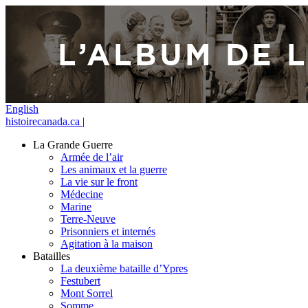
English
histoirecanada.ca
|
La Grande Guerre
Armée de l’air
Les animaux et la guerre
La vie sur le front
Médecine
Marine
Terre-Neuve
Prisonniers et internés
Agitation à la maison
Batailles
La deuxième bataille d’Ypres
Festubert
Mont Sorrel
Somme