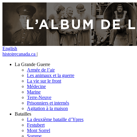
English
histoirecanada.ca
|
La Grande Guerre
Armée de l’air
Les animaux et la guerre
La vie sur le front
Médecine
Marine
Terre-Neuve
Prisonniers et internés
Agitation à la maison
Batailles
La deuxième bataille d’Ypres
Festubert
Mont Sorrel
Somme