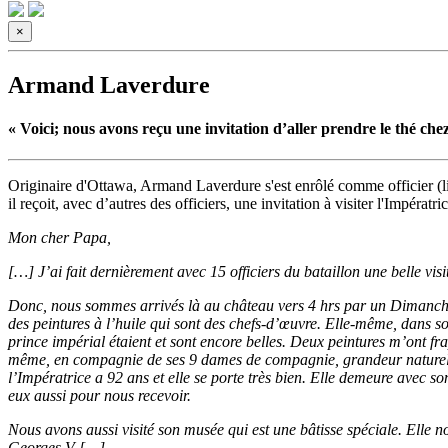
×
Armand Laverdure
« Voici; nous avons reçu une invitation d’aller prendre le thé ch
Originaire d'Ottawa, Armand Laverdure s'est enrôlé comme officier (lie
il reçoit, avec d’autres des officiers, une invitation à visiter l'Impér
Mon cher Papa,
[…] J’ai fait dernièrement avec 15 officiers du bataillon une belle vi
Donc, nous sommes arrivés là au château vers 4 hrs par un Dimanche. N
des peintures à l’huile qui sont des chefs-d’œuvre. Elle-même, dans son
prince impérial étaient et sont encore belles. Deux peintures m’ont frap
même, en compagnie de ses 9 dames de compagnie, grandeur naturelle, e
l’Impératrice a 92 ans et elle se porte très bien. Elle demeure avec so
eux aussi pour nous recevoir.
Nous avons aussi visité son musée qui est une bâtisse spéciale. Elle nou
Georges V […]