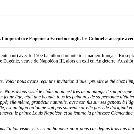
ez l’impératrice Eugénie à Farnsborough. Le Colonel a accepté avec 
utenant) avec le 150e bataillon d'infanterie canadien-français. En septe
atrice Eugénie, veuve de Napoléon III, alors en exil en Angleterre. Aussit
site. Voici; nous avons reçu une invitation d’aller prendre le thé chez l
ous avons visité le château qui est très beau quoiqu’il soit presque u
 jeune âge, était une beauté, tous les peintures de sa personne n’étaien
pé; elle-même, grandeur naturelle, avec son fils sur ses genoux à l’âge d
st un bijou qu’on ne voit pas souvent car elle possède l’original et la
n neveu le prince Louis Napoléon et sa femme la princesse Clémentine qui
s l’a fait visiter et c’est un honneur pour nous car depuis trois ans il n