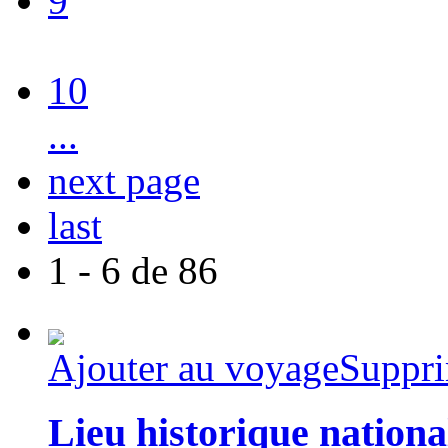
9
10
...
next page
last
1 - 6 de 86
Ajouter au voyage
Suppri
Lieu historique nation